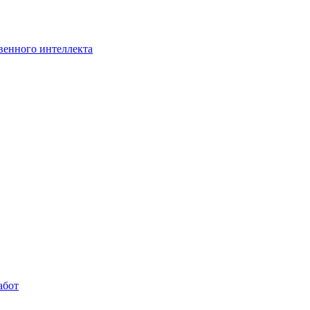
венного интеллекта
абот