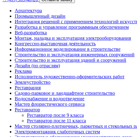
Архитектура
Промышленный дизайн
Интеграция решений с применением технологий искусст
Разработка и управление программным обеспечением
Веб-разработка
Монтаж, наладка и эксплуатация электрооборудования
Конгрессно-выставочная деятельность
Информационное моделирование в строительстве
Строительство и эксплуатация инженерных сооружений
Строительство и эксплуатация зданий и сооружений
Дизайн (по отраслям)
Реклама
Исполнитель художественно-оформительских работ
Землеустройство
Реставрация
Садово-парковое и ландшафтное строительство
Водоснабжение и водоотведение
Мастер флористического сервиса
Реставратор
Реставратор после 9 класса
Реставратор после 11 класса
Мастер столярно-плотничных, паркетных и стекольных р
Электромонтажник слаботочных систем