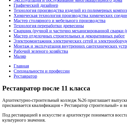
Эксплуатация и обслуживание многоквартирного дома
Графический дизайнер
Технология производства изделий из полимерных компо
Химическая технология производства химических соеди
Мастер столярного и мебельного производства
Технология переработки древесины
Сварщик (ручной и частично механизированной сварки (
Мастер отделочных строительных и декоративных работ
Электромонтажник электрических сетей и электрооборуд
Монтаж и эксплуатация внутренних сантехнических устр
Рабочий зеленого хозяйства
Маляр
Главная
Специальности и профессии
Реставратор
Реставратор после 11 класса
Архитектурно-строительный колледж №26 приглашает выпускни
присваивается квалификация « Реставратор строительный» и вы
Под реставрацией в искусстве и архитектуре понимается восс
культурного значения.