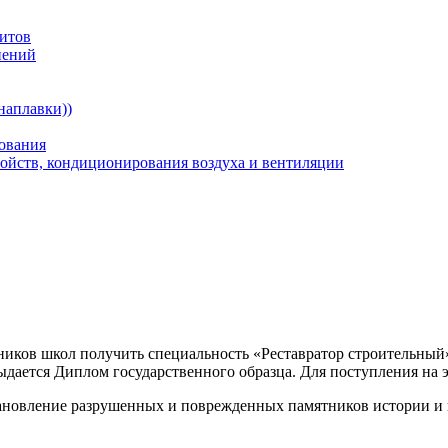
зитов
нений
наплавки))
ования
ойств, кондиционирования воздуха и вентиляции
ков школ получить специальность «Реставратор строительный».
дается Диплом государственного образца. Для поступления на э
тановление разрушенных и поврежденных памятников истории и 