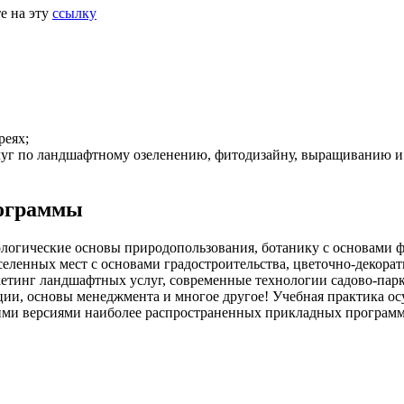
е на эту
ссылку
реях;
слуг по ландшафтному озеленению, фитодизайну, выращиванию и 
рограммы
логические основы природопользования, ботанику с основами ф
селенных мест с основами градостроительства, цветочно-декора
аркетинг ландшафтных услуг, современные технологии садово-па
ции, основы менеджмента и многое другое! Учебная практика ос
ими версиями наиболее распространенных прикладных программ