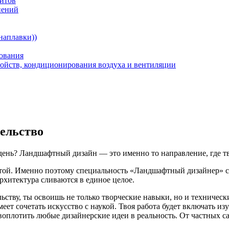
зитов
нений
наплавки))
ования
ойств, кондиционирования воздуха и вентиляции
ельство
й день? Ландшафтный дизайн — это именно то направление, где 
ой. Именно поэтому специальность «Ландшафтный дизайнер» ста
рхитектура сливаются в единое целое.
ству, ты освоишь не только творческие навыки, но и технически
еет сочетать искусство с наукой. Твоя работа будет включать и
оплотить любые дизайнерские идеи в реальность. От частных с