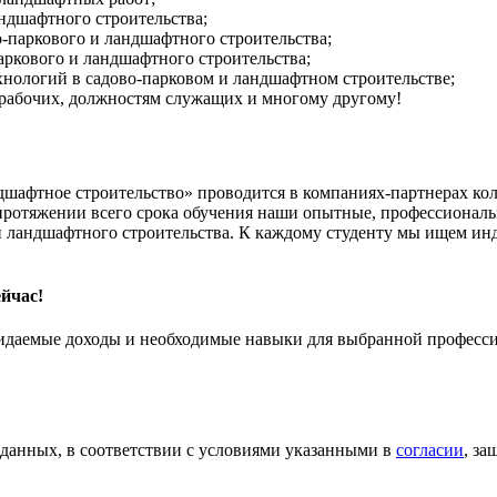
ндшафтного строительства;
о-паркового и ландшафтного строительства;
ркового и ландшафтного строительства;
хнологий в садово-парковом и ландшафтном строительстве;
 рабочих, должностям служащих и многому другому!
дшафтное строительство» проводится в компаниях-партнерах ко
ротяжении всего срока обучения наши опытные, профессиональн
 и ландшафтного строительства. К каждому студенту мы ищем и
йчас!
жидаемые доходы и необходимые навыки для выбранной професс
 данных, в соответствии с условиями указанными в
согласии
, з