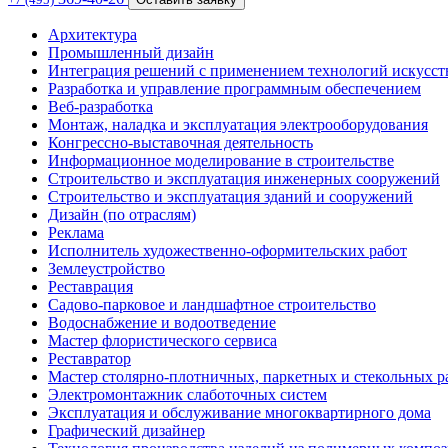
Архитектура
Промышленный дизайн
Интеграция решений с применением технологий искусст
Разработка и управление программным обеспечением
Веб-разработка
Монтаж, наладка и эксплуатация электрооборудования
Конгрессно-выставочная деятельность
Информационное моделирование в строительстве
Строительство и эксплуатация инженерных сооружений
Строительство и эксплуатация зданий и сооружений
Дизайн (по отраслям)
Реклама
Исполнитель художественно-оформительских работ
Землеустройство
Реставрация
Садово-парковое и ландшафтное строительство
Водоснабжение и водоотведение
Мастер флористического сервиса
Реставратор
Мастер столярно-плотничных, паркетных и стекольных р
Электромонтажник слаботочных систем
Эксплуатация и обслуживание многоквартирного дома
Графический дизайнер