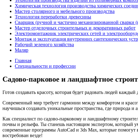
Технология производства изделий из полимерных компо
Химическая технология производства химических соеди
Мастер столярного и мебельного производства
Технология переработки древесины
Сварщик (ручной и частично механизированной сварки (
Мастер отделочных строительных и декоративных работ
Электромонтажник электрических сетей и электрооборуд
Монтаж и эксплуатация внутренних сантехнических устр
Рабочий зеленого хозяйства
Маляр
Главная
Специальности и профессии
Садово-парковое и ландшафтное строит
Готов создавать красоту, которая будет радовать людей кажды
Современный мир требует гармонии между комфортом и красот
научишься создавать уникальные пространства, где природа и а
Как специалист по садово-парковому и ландшафтному строитель
почвы и рельефа. Ты станешь настоящим экспертом, который ум
современные программы AutoCad и 3ds Max, которые помогут в
востребован везде!