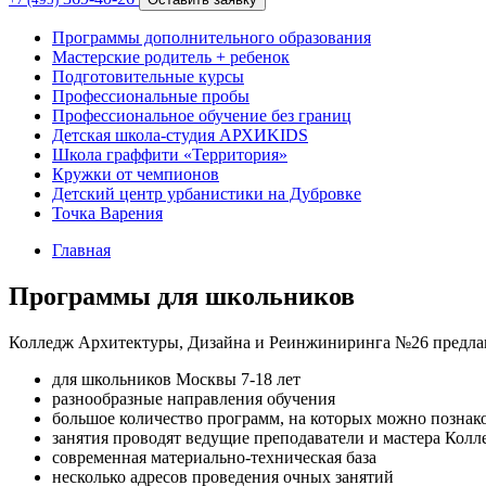
Программы дополнительного образования
Мастерские родитель + ребенок
Подготовительные курсы
Профессиональные пробы
Профессиональное обучение без границ
Детская школа-студия АРХИKIDS
Школа граффити «Территория»
Кружки от чемпионов
Детский центр урбанистики на Дубровке
Точка Варения
Главная
Программы для школьников
Колледж Архитектуры, Дизайна и Реинжиниринга №26 предлаг
для школьников Москвы 7-18 лет
разнообразные направления обучения
большое количество программ, на которых можно познак
занятия проводят ведущие преподаватели и мастера Колл
современная материально-техническая база
несколько адресов проведения очных занятий