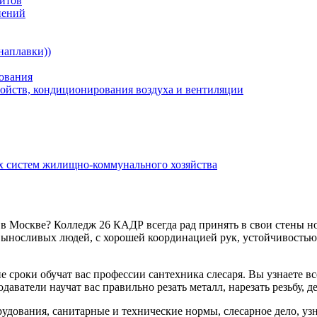
зитов
нений
наплавки))
ования
ойств, кондиционирования воздуха и вентиляции
х систем жилищно-коммунального хозяйства
я в Москве? Колледж 26 КАДР всегда рад принять в свои стены 
ыносливых людей, с хорошей координацией рук, устойчивостью
сроки обучат вас профессии сантехника слесаря. Вы узнаете вс
аватели научат вас правильно резать металл, нарезать резьбу, д
рудования, санитарные и технические нормы, слесарное дело, у