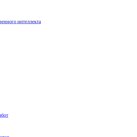
венного интеллекта
абот