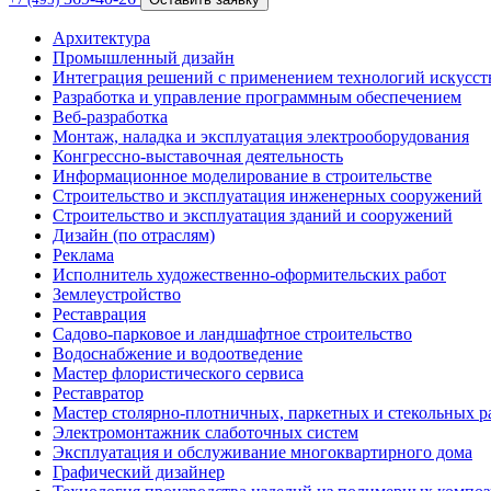
Архитектура
Промышленный дизайн
Интеграция решений с применением технологий искусст
Разработка и управление программным обеспечением
Веб-разработка
Монтаж, наладка и эксплуатация электрооборудования
Конгрессно-выставочная деятельность
Информационное моделирование в строительстве
Строительство и эксплуатация инженерных сооружений
Строительство и эксплуатация зданий и сооружений
Дизайн (по отраслям)
Реклама
Исполнитель художественно-оформительских работ
Землеустройство
Реставрация
Садово-парковое и ландшафтное строительство
Водоснабжение и водоотведение
Мастер флористического сервиса
Реставратор
Мастер столярно-плотничных, паркетных и стекольных р
Электромонтажник слаботочных систем
Эксплуатация и обслуживание многоквартирного дома
Графический дизайнер