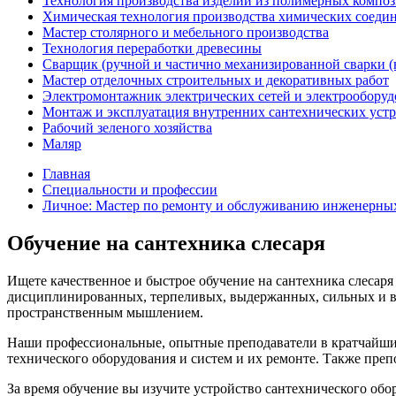
Технология производства изделий из полимерных компо
Химическая технология производства химических соеди
Мастер столярного и мебельного производства
Технология переработки древесины
Сварщик (ручной и частично механизированной сварки (
Мастер отделочных строительных и декоративных работ
Электромонтажник электрических сетей и электрооборуд
Монтаж и эксплуатация внутренних сантехнических устр
Рабочий зеленого хозяйства
Маляр
Главная
Специальности и профессии
Личное: Мастер по ремонту и обслуживанию инженерны
Обучение на сантехника слесаря
Ищете качественное и быстрое обучение на сантехника слесар
дисциплинированных, терпеливых, выдержанных, сильных и в
пространственным мышлением.
Наши профессиональные, опытные преподаватели в кратчайшие 
технического оборудования и систем и их ремонте. Также препод
За время обучение вы изучите устройство сантехнического обо