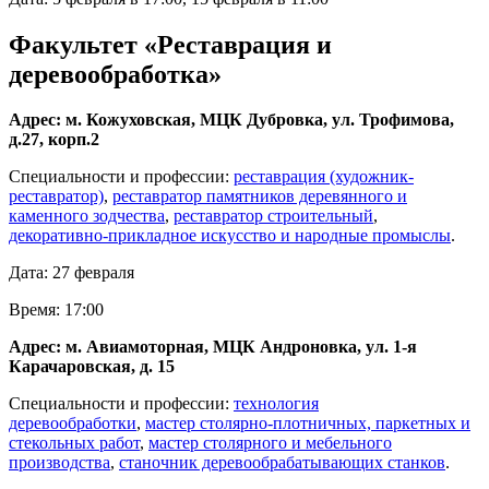
Факультет «Реставрация и
деревообработка»
Адрес: м. Кожуховская, МЦК Дубровка, ул. Трофимова,
д.27, корп.2
Специальности и профессии:
реставрация (художник-
реставратор)
,
реставратор памятников деревянного и
каменного зодчества
,
реставратор строительный
,
декоративно-прикладное искусство и народные промыслы
.
Дата: 27 февраля
Время: 17:00
Адрес: м. Авиамоторная, МЦК Андроновка, ул. 1-я
Карачаровская, д. 15
Специальности и профессии:
технология
деревообработки
,
мастер столярно-плотничных, паркетных и
стекольных работ
,
мастер столярного и мебельного
производства
,
станочник деревообрабатывающих станков
.