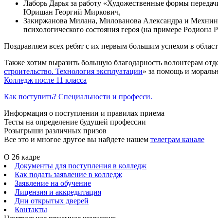
Лаборь Дарья за работу «Художественные формы передач
Юришан Георгий Миркович,
Закиржанова Милана, Милованова Александра и Мехнина 
психологического состояния героя (на примере Родиона Р
Поздравляем всех ребят с их первым большим успехом в област
Также хотим выразить большую благодарность волонтерам отд
строительство. Технология эксплуатации
» за помощь и мораль
Колледж после 11 класса
Как поступить? Специальности и професси.
Информация о поступлении и правилах приема
Тесты на определение будущей профессии
Розыгрыши различных призов
Все это и многое другое вы найдете нашем
телеграм канале
О 26 кадре
Документы для поступления в колледж
Как подать заявление в колледж
Заявление на обучение
Лицензия и аккредитация
Дни открытых дверей
Контакты