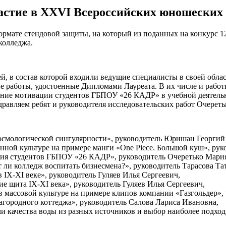
стие в XXVI Всероссийских юношеских ч
ормате стендовой защиты, на который из поданных на конкурс 12
колледжа.
, в состав которой входили ведущие специалисты в своей област
 работы, удостоенные Дипломами Лауреата. В их числе и работ
ние мотивации студентов ГБПОУ «26 КАДР» в учебной деятельн
здравляем ребят и руководителя исследовательских работ Очере
космологической сингулярности», руководитель Юришан Георги
нной культуре на примере манги «One Piece. Большой куш», ру
ния студентов ГБПОУ «26 КАДР», руководитель Очеретько Мари
ли колледж воспитать бизнесмена?», руководитель Тарасова Та
IX-XI веке», руководитель Гуляев Илья Сергеевич,
е щита IX-XI века», руководитель Гуляев Илья Сергеевич,
в массовой культуре на примере клипов компании «Газгольдер»,
агородного коттеджа», руководитель Салова Лариса Ивановна,
и качества воды из разных источников и выбор наиболее подхо