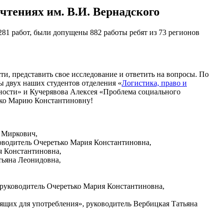
тениях им. В.И. Вернадского
81 работ, были допущены 882 работы ребят из 73 регионов
и, представить свое исследование и ответить на вопросы. По
ы двух наших студентов отделения «
Логистика, право и
ости» и Кучерявова Алексея «Проблема социального
тько Марию Константиновну!
й Миркович,
ководитель Очеретько Мария Константиновна,
я Константиновна,
тьяна Леонидовна,
 руководитель Очеретько Мария Константиновна,
дящих для употребления», руководитель Вербицкая Татьяна