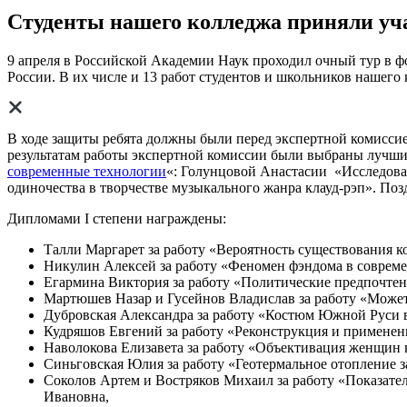
Студенты нашего колледжа приняли уча
9 апреля в Российской Академии Наук проходил очный тур в ф
России. В их числе и 13 работ студентов и школьников нашего 
В ходе защиты ребята должны были перед экспертной комиссией
результатам работы экспертной комиссии были выбраны лучшие
современные технологии
«: Голунцовой Анастасии «Исследова
одиночества в творчестве музыкального жанра клауд-рэп». По
Дипломами I степени награждены:
Талли Маргарет за работу «Вероятность существования 
Никулин Алексей за работу «Феномен фэндома в совреме
Егармина Виктория за работу «Политические предпочте
Мартюшев Назар и Гусейнов Владислав за работу «Может 
Дубровская Александра за работу «Костюм Южной Руси в 
Кудряшов Евгений за работу «Реконструкция и применени
Наволокова Елизавета за работу «Объективация женщин 
Синьговская Юлия за работу «Геотермальное отопление з
Соколов Артем и Востряков Михаил за работу «Показател
Ивановна,