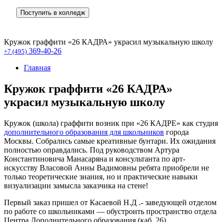
Поступить в колледж
Кружок граффити «26 КАДРА» украсил музыкальную школу
369-40-26
+7 (495)
Главная
Кружок граффити «26 КАДРА»
украсил музыкальную школу
Кружок (школа) граффити возник при «26 КАДРЕ» как студия
дополнительного образования для школьников
города
Москвы. Собрались самые креативные бунтари. Их ожидания
полностью оправдались. Под руководством Артура
Константиновича Манасаряна и консультанта по арт-
искусству Власовой Анны Вадимовны ребята приобрели не
только теоретические знания, но и практические навыки
визуализации замысла заказчика на стене!
Первый заказ пришел от Касаевой Н.Д .- заведующей отделом
по работе со школьниками — обустроить пространство отдела
Центра Дополнительного образования (каб. 26).